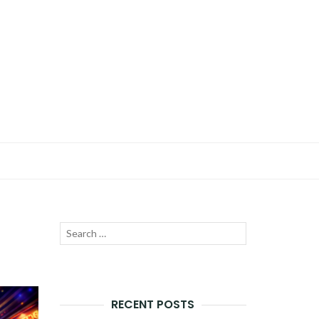
Search
SEARCH
for:
RECENT POSTS