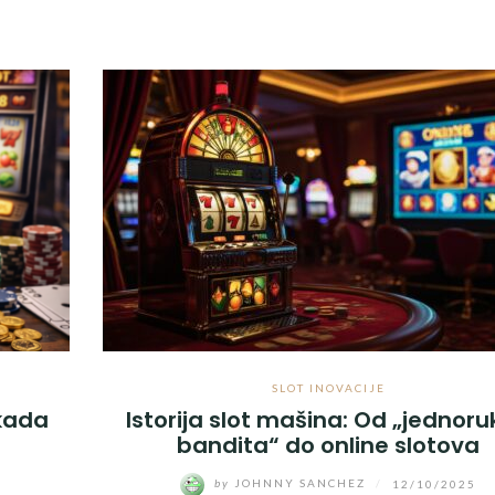
SLOT INOVACIJE
ikada
Istorija slot mašina: Od „jednor
bandita“ do online slotova
by
JOHNNY SANCHEZ
/
12/10/2025