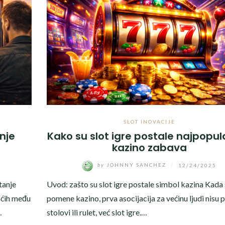
SLOT INOVACIJE
nje
Kako su slot igre postale najpopul
kazino zabava
by
JOHNNY SANCHEZ
/
12/24/2025
tanje
Uvod: zašto su slot igre postale simbol kazina Kada
šćih među
pomene kazino, prva asocijacija za većinu ljudi nisu 
…
stolovi ili rulet, već slot igre.…