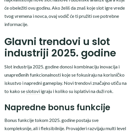
će obeležiti ovu godinu. Ako želiš da znaš koje slot igre vrede
tvog vremena i novca, ovaj vodič će ti pružiti sve potrebne
informacije.
Glavni trendovi u slot
industriji 2025. godine
Slot industrija 2025. godine donosi kombinaciju inovacija i
unapređenih funkcionalnosti koje se fokusiraju na korisničko
iskustvo i napredni gameplay. Novi trendovi značajno utiču na
to kako se
slotovi
igraju i koliko su isplativi na duži rok.
Napredne bonus funkcije
Bonus funkcije tokom 2025. godine postaju sve
kompleksnije, ali i fleksibilnije. Provajderi razvijaju multi level