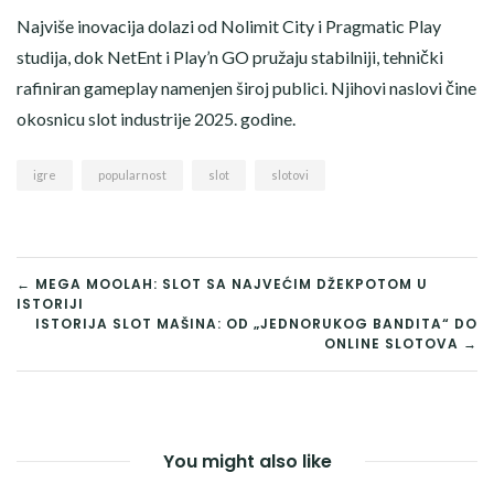
Najviše inovacija dolazi od Nolimit City i Pragmatic Play
studija, dok NetEnt i Play’n GO pružaju stabilniji, tehnički
rafiniran gameplay namenjen široj publici. Njihovi naslovi čine
okosnicu slot industrije 2025. godine.
igre
popularnost
slot
slotovi
POST
← MEGA MOOLAH: SLOT SA NAJVEĆIM DŽEKPOTOM U
ISTORIJI
NAVIGATION
ISTORIJA SLOT MAŠINA: OD „JEDNORUKOG BANDITA“ DO
ONLINE SLOTOVA →
You might also like