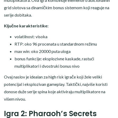
multiplikatora. Ova igra kombinuje elemente tradicionalnih
grid slotova sa dinamičkim bonus sistemom koji reaguje na
serije dobitaka.
Ključne karakteristike:
volatilnost: visoka
RTP: oko 96 procenata u standardnom režimu
max win: oko 20000 puta uloga
bonus funkcije: eksplozivne kaskade, rastući
multiplikatori i dvostruki bonus nivo
Ovaj naslov je idealan za high risk igrače koji žele veliki
potencijal i eksplozivan gameplay. Taktički, najviše koristi
donose duže serije spina koje aktiviraju multiplikatore na
višem nivou.
Igra 2: Pharaoh’s Secrets