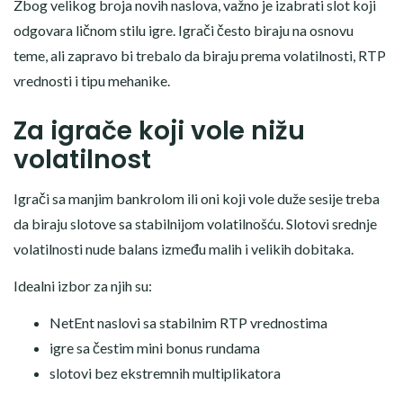
Zbog velikog broja novih naslova, važno je izabrati slot koji
odgovara ličnom stilu igre. Igrači često biraju na osnovu
teme, ali zapravo bi trebalo da biraju prema volatilnosti, RTP
vrednosti i tipu mehanike.
Za igrače koji vole nižu
volatilnost
Igrači sa manjim bankrolom ili oni koji vole duže sesije treba
da biraju slotove sa stabilnijom volatilnošću. Slotovi srednje
volatilnosti nude balans između malih i velikih dobitaka.
Idealni izbor za njih su:
NetEnt naslovi sa stabilnim RTP vrednostima
igre sa čestim mini bonus rundama
slotovi bez ekstremnih multiplikatora