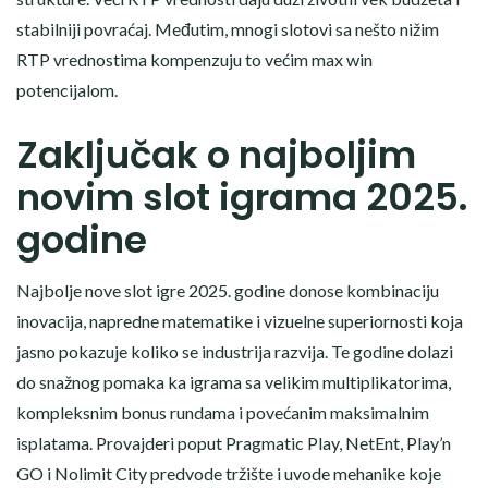
stabilniji povraćaj. Međutim, mnogi slotovi sa nešto nižim
RTP vrednostima kompenzuju to većim max win
potencijalom.
Zaključak o najboljim
novim slot igrama 2025.
godine
Najbolje nove slot igre 2025. godine donose kombinaciju
inovacija, napredne matematike i vizuelne superiornosti koja
jasno pokazuje koliko se industrija razvija. Te godine dolazi
do snažnog pomaka ka igrama sa velikim multiplikatorima,
kompleksnim bonus rundama i povećanim maksimalnim
isplatama. Provajderi poput Pragmatic Play, NetEnt, Play’n
GO i Nolimit City predvode tržište i uvode mehanike koje