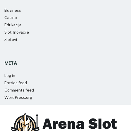
Business
Casino
Edukacija
Slot Inovacije
Slotovi
META
Log in
Entries feed
Comments feed
WordPress.org