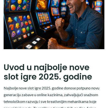
Uvod u najbolje nove
slot igre 2025. godine
Najbolje nove
slot igre
2025. godine donose potpuno novu
generaciju zabave u online kazinima, zahvaljujući snažnom
tehnološkom razvoju i sve kreativnijim mehanikama koje