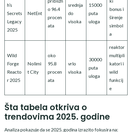
približn
ki
h’s
srednja
15000
o 96.4
bonus i
Secrets
NetEnt
do
puta
procen
širenje
Legacy
visoka
uloga
ata
simbol
2025
a
reaktor
Wild
oko
multipli
30000
Forge
Nolimi
95.8
vrlo
katori i
puta
Reacto
t City
procen
visoka
wild
uloga
r 2025
ata
funkcij
e
Šta tabela otkriva o
trendovima 2025. godine
Analiza pokazuje da se 2025. godina izrazito fokusira na: