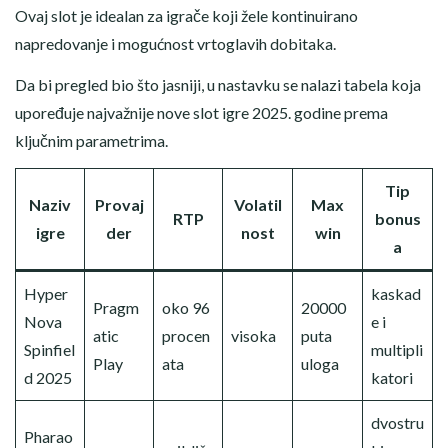
Ovaj slot je idealan za igrače koji žele kontinuirano
napredovanje i mogućnost vrtoglavih dobitaka.
Da bi pregled bio što jasniji, u nastavku se nalazi tabela koja
upoređuje najvažnije nove slot igre 2025. godine prema
ključnim parametrima.
Tip
Naziv
Provaj
Volatil
Max
RTP
bonus
igre
der
nost
win
a
Hyper
kaskad
Pragm
oko 96
20000
Nova
e i
atic
procen
visoka
puta
Spinfiel
multipli
Play
ata
uloga
d 2025
katori
dvostru
Pharao