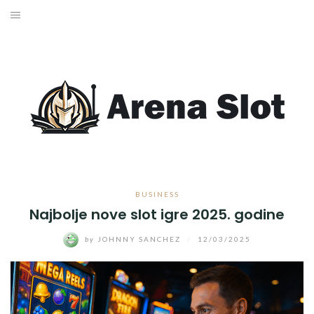
Skip
to
POČETNA
content
BLOG
SLOT INOVACIJE
CONTACT
BUSINESS
Najbolje nove slot igre 2025. godine
by
JOHNNY SANCHEZ
/
12/03/2025