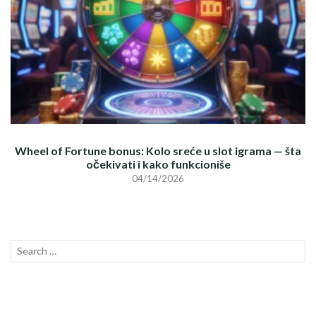
Wheel of Fortune bonus: Kolo sreće u slot igrama — šta
očekivati i kako funkcioniše
04/14/2026
Search
SEAR
for: