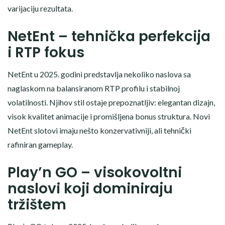
varijaciju rezultata.
NetEnt – tehnička perfekcija
i RTP fokus
NetEnt u 2025. godini predstavlja nekoliko naslova sa
naglaskom na balansiranom RTP profilu i stabilnoj
volatilnosti. Njihov stil ostaje prepoznatljiv: elegantan dizajn,
visok kvalitet animacije i promišljena bonus struktura. Novi
NetEnt slotovi imaju nešto konzervativniji, ali tehnički
rafiniran gameplay.
Play’n GO – visokovoltni
naslovi koji dominiraju
tržištem