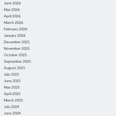
June 2026
May 2026
April 2026
March 2026
February 2026
January 2026
December 2025
November 2025
October 2025
September 2025
August 2025
July 2025
June 2025
May 2025
April 2025
March 2025
July 2024
June 2024