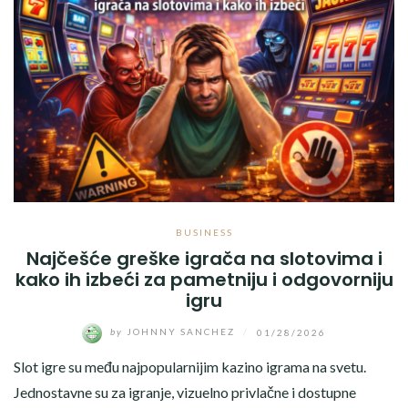
BUSINESS
Najčešće greške igrača na slotovima i
kako ih izbeći za pametniju i odgovorniju
igru
by
JOHNNY SANCHEZ
/
01/28/2026
Slot igre su među najpopularnijim kazino igrama na svetu.
Jednostavne su za igranje, vizuelno privlačne i dostupne