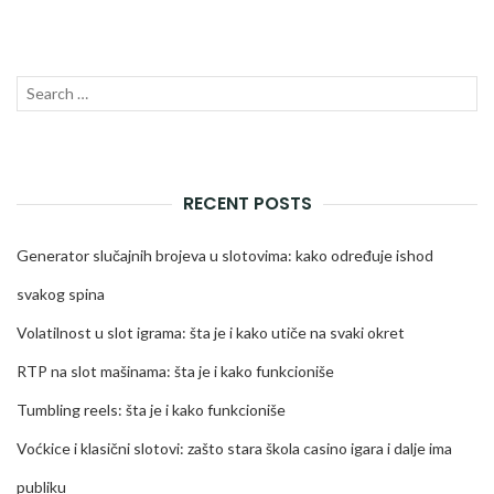
Search
SEAR
for:
RECENT POSTS
Generator slučajnih brojeva u slotovima: kako određuje ishod
svakog spina
Volatilnost u slot igrama: šta je i kako utiče na svaki okret
RTP na slot mašinama: šta je i kako funkcioniše
Tumbling reels: šta je i kako funkcioniše
Voćkice i klasični slotovi: zašto stara škola casino igara i dalje ima
publiku