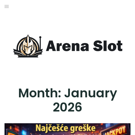
Skip
to
POČETNA
content
BLOG
SLOT INOVACIJE
CONTACT
Month:
January
2026