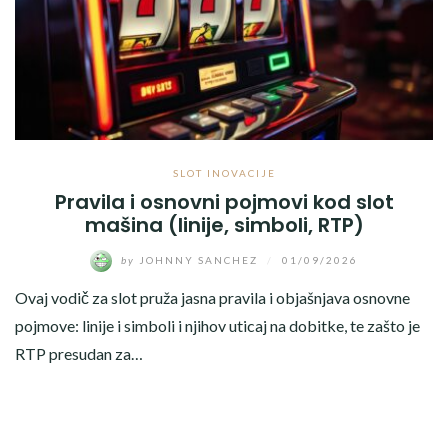
SLOT INOVACIJE
Pravila i osnovni pojmovi kod slot
mašina (linije, simboli, RTP)
by
JOHNNY SANCHEZ
/
01/09/2026
Ovaj vodič za slot pruža jasna pravila i objašnjava osnovne
pojmove: linije i simboli i njihov uticaj na dobitke, te zašto je
RTP presudan za…