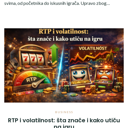
svima, od početnika do iskusnih igrača. Upravo zbog…
BUSINESS
RTP i volatilnost: šta znače i kako utiču
na igru