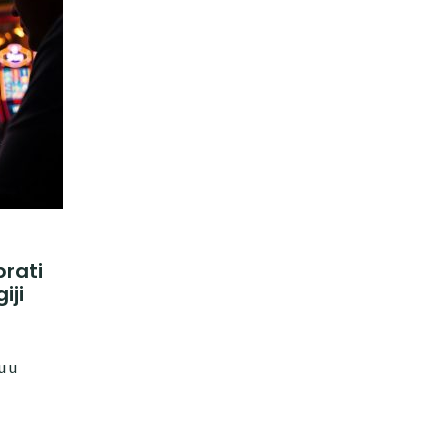
brati
iji
u u