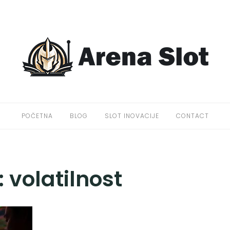
POČETNA
BLOG
SLOT INOVACIJE
CONTACT
:
volatilnost