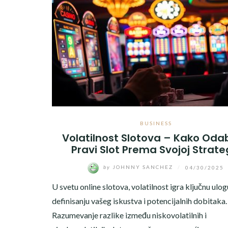
BUSINESS
Volatilnost Slotova – Kako Oda
Pravi Slot Prema Svojoj Strateg
by
JOHNNY SANCHEZ
/
04/30/2025
U svetu online slotova, volatilnost igra ključnu ulog
definisanju vašeg iskustva i potencijalnih dobitaka.
Razumevanje razlike između niskovolatilnih i