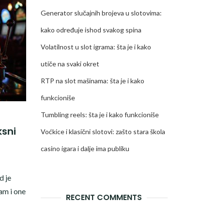
Generator slučajnih brojeva u slotovima:
kako određuje ishod svakog spina
Volatilnost u slot igrama: šta je i kako
utiče na svaki okret
RTP na slot mašinama: šta je i kako
funkcioniše
Tumbling reels: šta je i kako funkcioniše
ksni
Voćkice i klasični slotovi: zašto stara škola
casino igara i dalje ima publiku
d je
am i one
RECENT COMMENTS