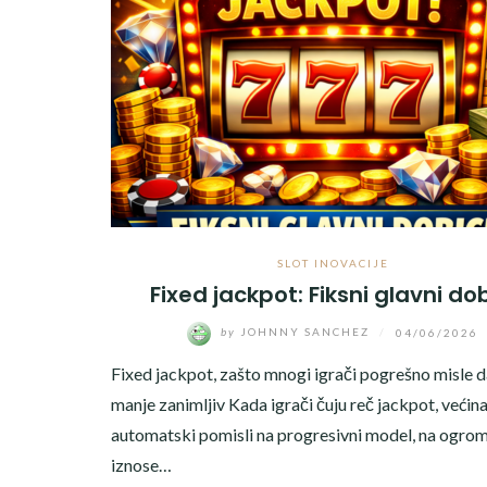
SLOT INOVACIJE
Fixed jackpot: Fiksni glavni dob
by
JOHNNY SANCHEZ
/
04/06/2026
Fixed jackpot, zašto mnogi igrači pogrešno misle d
manje zanimljiv Kada igrači čuju reč jackpot, većin
automatski pomisli na progresivni model, na ogro
iznose…