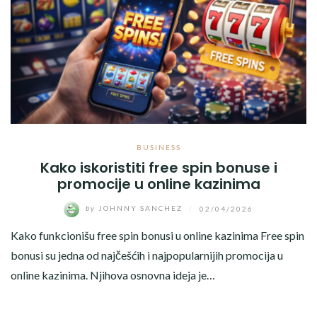
BUSINESS
Kako iskoristiti free spin bonuse i
promocije u online kazinima
by
JOHNNY SANCHEZ
/
02/04/2026
Kako funkcionišu free spin bonusi u online kazinima Free spin
bonusi su jedna od najčešćih i najpopularnijih promocija u
online kazinima. Njihova osnovna ideja je…