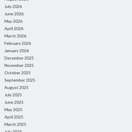
July 2026
June 2026
May 2026
April 2026
March 2026
February 2026
January 2026
December 2025
November 2025
October 2025
September 2025
August 2025
July 2025
June 2025
May 2025
April 2025
March 2025
July 2024